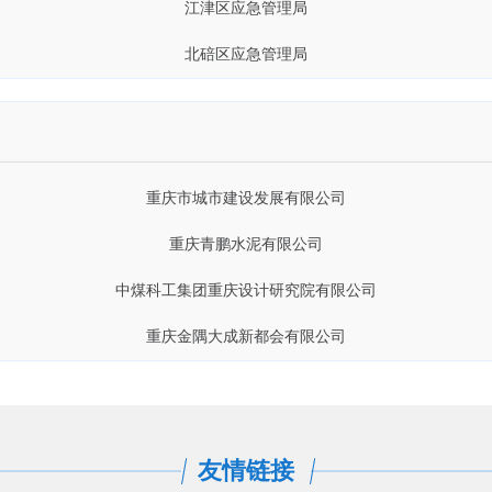
北碚区应急管理局
重庆建鸥工程建设有限公司
江北区应急管理局
重庆市展宏图救助打捞有限责任公司
万州区应急管理局
重庆钢铁研究所有限公司
涪陵区应急管理局
重庆市城市建设发展有限公司
万盛经开区应急管理管理局
重庆青鹏水泥有限公司
巫溪县应急管理局
中煤科工集团重庆设计研究院有限公司
武隆区应急管理局
重庆金隅大成新都会有限公司
忠县应急管理局
西南油气田分公司重庆气矿
梁平区应急管理局
重庆市渝建实业股份有限公司
大足区应急管理局
中铁二十局集团第五工程有限公司
友情链接