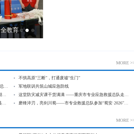
安全教育
市首届生产安全事故调查练兵比
重庆南温泉旅游发展有限公司
MORE >
重庆农村商业银行股份有限公司
不惧高原“三断”，打通废墟“生门”
重庆建鸥工程建设有限公司
​挥动“钢铁臂膀” 锻造重型救援尖兵 ——市专业应急救援总队开展大型机械“推挖装”专项实训
军地联训共筑山城应急防线
市专业救援总队开展城市内涝防汛实战演练全力备战汛期险情
这堂防灾减灾课干货满满 ——重庆市专业应急救援总队走进重庆对外经贸学院开展防灾宣教活动
重庆市展宏图救助打捞有限责任公司
重庆市抗震救灾和地质灾害防治救援指挥部针对部分区县启动地质灾害四级应急响应
磨锋淬刃，亮剑川蜀——市专业救援总队参加“蜀安·2026”抗震救灾实战演练
重庆钢铁研究所有限公司
MORE >
重庆市城市建设发展有限公司
重庆青鹏水泥有限公司