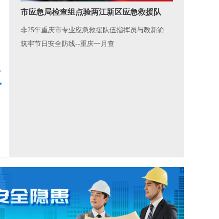
市应急局检查组点验两江新区应急救援队
重庆川维石化工程有限责任公司
非25年重庆市专业应急救援队伍指挥员与教新渝万高铁黑岩寨隧道顺利贯通
酉阳县应急管理局
重庆市交通行政执法总队
筑牢节日安全防线--重庆一月查
巫山县应急管理局
中船重工(重庆)海装风电设备有限公司
>
开州区应急管理局
重庆公路养护工程(集团)有限公司
丰都县应急管理局
重庆市地质矿产勘查开发局
荣昌区应急管理局
重庆航天火箭电子技术有限公司
铜梁区应急管理局
重庆泽胜船务（集团）有限公司
永川区应急管理局
重庆万吨冷储物流有限公司
长寿区应急管理局
重庆市智翔铺道技术工程有限公司
九龙坡区应急管理局
重庆建安仪器有限责任公司