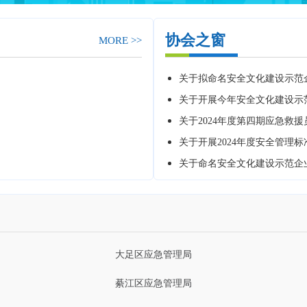
江北区应急管理局
重庆国际复合材料有限公司
万州区应急管理局
重庆市西南机动车驾驶员培训中心
协会之窗
MORE >>
涪陵区应急管理局
重庆市化工研究院
​关于拟命名安全文化建设示范企
万盛经开区应急管理管理局
重庆市公共交通控股（集团）有限公司索道分公司
关于开展今年安全文化建设示
关于2024年度第四期应急救
巫溪县应急管理局
重庆长安汽车股份有限公司
关于开展2024年度安全管理标
武隆区应急管理局
重庆市自来水有限公司
关于命名安全文化建设示范企业
忠县应急管理局
重庆对外经贸（集团）有限公司
梁平区应急管理局
中国人民财产保险有限公司重庆分公司
大足区应急管理局
綦江区应急管理局
重庆南温泉旅游发展有限公司
江津区应急管理局
重庆农村商业银行股份有限公司