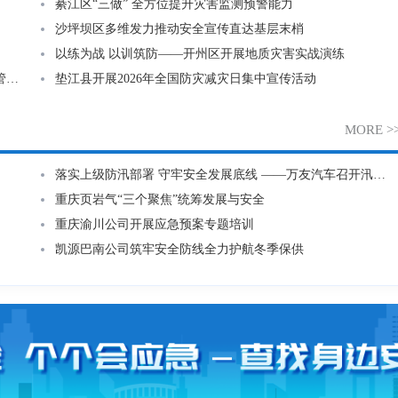
綦江区“三做” 全方位提升灾害监测预警能力
沙坪坝区多维发力推动安全宣传直达基层末梢
中煤科工集团重庆设计研究院有限公司
以练为战 以训筑防——开州区开展地质灾害实战演练
万盛经开区应急管理管理局
重庆金隅大成新都会有限公司
沙坪坝区应急管理局多措并举抓好工贸行业安全生产监管工作
垫江县开展2026年全国防灾减灾日集中宣传活动
巫溪县应急管理局
西南油气田分公司重庆气矿
MORE >
武隆区应急管理局
重庆市渝建实业股份有限公司
落实上级防汛部署 守牢安全发展底线 ——万友汽车召开汛期安全专题会
忠县应急管理局
中铁二十局集团第五工程有限公司
重庆页岩气“三个聚焦”统筹发展与安全
梁平区应急管理局
重庆市九龙坡区渝州路街道办事处
重庆渝川公司开展应急预案专题培训
凯源巴南公司筑牢安全防线全力护航冬季保供
大足区应急管理局
重庆市水利投资（集团）有限公司
綦江区应急管理局
重庆通力高速公路养护工程有限公司
江津区应急管理局
重庆市渝川燃气有限责任公司
北碚区应急管理局
中国华能集团公司重庆分公司