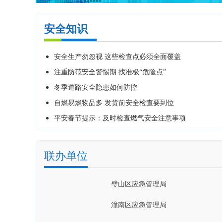
沙坪坝区应急管理局
安诚财产保险股份有限公司
黔江区应急管理局
中石化重庆涪陵页岩气勘探开发有限公司
安全知识
大渡口区应急管理局
重庆市远大印务有限公司
安全生产勿忽视 这些检查点必须全面覆盖
双桥经开区应急管理管理局
重庆市富吉公路运输（集团）有限公司
注重防范安全警惕期 找准极“危险点”
冬季道路安全隐患如何防控
秀山县应急管理局
长江重庆航道工程局
自燃易燃物品多 发货前安全检查要到位
奉节县应急管理局
重庆机场集团有限公司
平安春节提示：及时检查燃气安全注意事项
垫江县应急管理局
重庆两江公共交通有限公司
城口县应急管理局
重庆市客轮有限公司
联办单位
璧山区应急管理局
重庆市轨道交通（集团）有限公司
潼南区应急管理局
重庆公共消防职业培训学校
合川区应急管理局
重庆宏声房地产开发有限责任公司