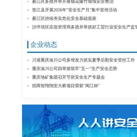
綦江区多措并举开展烟花爆竹领域安全整治
垫江县开展2026年“安全生产月”集中宣传活动
重庆鼎兴电力工程有限公司
綦江区持续夯实危化安全基础底座
双桥经开区应急管理管理局
秀山县嘉源矿业有限责任公司
秀山县应急管理局
重庆市地质矿产勘查开发局107地质队
企业动态
奉节县应急管理局
重庆城达电力开发有限公司
川港重庆渝川公司多维发力抓实夏季后勤安全管控工作
垫江县应急管理局
重庆建工第三建设有限责任公司
​重庆渝川公司四举措筑牢“五一”生产安全态势
城口县应急管理局
北汽银翔汽车有限公司
重庆地矿集团召开节前安全生产专题会
招商智翔翔安大桥项目荣获"闽江杯"
璧山区应急管理局
重庆市送变电工程有限公司
潼南区应急管理局
重庆长江黄金游轮有限公司
合川区应急管理局
重庆川港燃气有限公司
渝北区应急管理局
中铁电气化局集团有限公司西南分公司