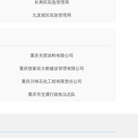
九龙坡区应急管理局
重庆一零七市政建设工程有限公司
渝中区应急管理局
中交二航局第二工程有限公司
南岸区应急管理局
重庆展宇建筑工程有限公司
两江新区应急管理管理局
重庆关西涂料有限公司
酉阳县应急管理局
重庆曾家岩大桥建设管理有限公司
巫山县应急管理局
重庆川维石化工程有限责任公司
开州区应急管理局
重庆市交通行政执法总队
丰都县应急管理局
中船重工(重庆)海装风电设备有限公司
荣昌区应急管理局
重庆公路养护工程(集团)有限公司
铜梁区应急管理局
重庆市地质矿产勘查开发局