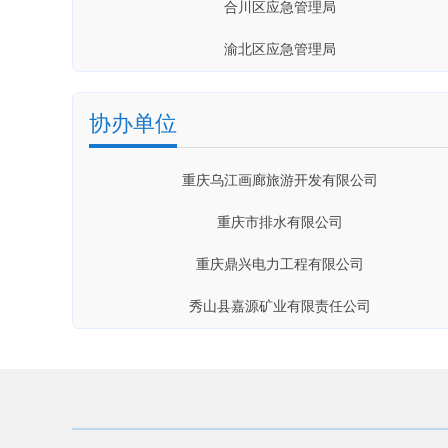
渝北区应急管理局
中铁二院重庆勘察设计研究院有限责任公司
沙坪坝区应急管理局
中石化涪陵页岩气勘探开发有限公司
黔江区应急管理局
重庆市贵锦砂石船舶运输有限公司
协办单位
大渡口区应急管理局
重庆乌江画廊旅游开发有限公司
双桥经开区应急管理管理局
重庆市排水有限公司
秀山县应急管理局
重庆鼎兴电力工程有限公司
奉节县应急管理局
秀山县嘉源矿业有限责任公司
垫江县应急管理局
重庆市地质矿产勘查开发局107地质队
城口县应急管理局
重庆城达电力开发有限公司
璧山区应急管理局
重庆建工第三建设有限责任公司